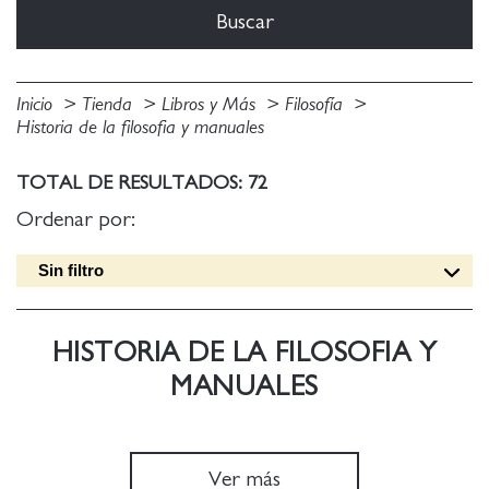
Inicio
Tienda
Libros y Más
Filosofía
Historia de la filosofia y manuales
TOTAL DE RESULTADOS: 72
Ordenar por:
Sin filtro
Fecha edición [DESC]
Título [A-Z]
HISTORIA DE LA FILOSOFIA Y
Título [Z-A]
MANUALES
Autor [A-Z]
Autor [Z-A]
Fecha edición [ASC]
Ver más