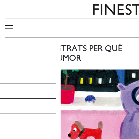
ÀLBUMS IL·LUSTRATS PER QUÈ
NO FALTI L'HUMOR