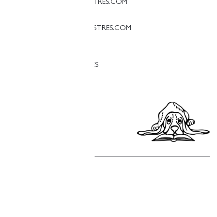
PALAMOS@LLIBRERIAFINESTRES.COM
T. 97 213 18 70
PALESTINA@LLIBRERIAFINESTRES.COM
T. 93 090 33 00
TREBALLA AMB NOSALTRES
Política de privacitat
Política de cookies
Política de compres
Avís legal
Copyright © Finestres