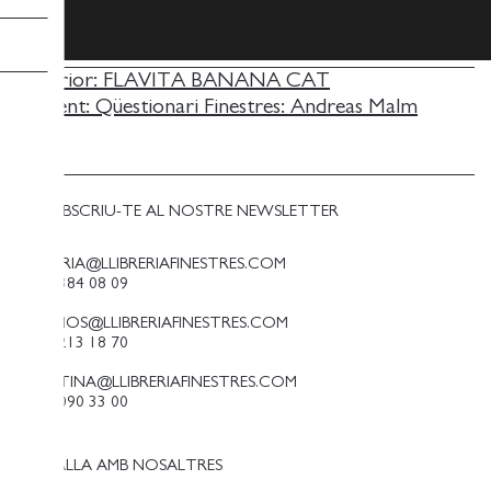
NAVEGACIÓ
Anterior:
FLAVITA BANANA CAT
Següent:
Qüestionari Finestres: Andreas Malm
D'ENTRADES
SUBSCRIU-TE AL NOSTRE NEWSLETTER
LLIBRERIA@LLIBRERIAFINESTRES.COM
T. 93 384 08 09
PALAMOS@LLIBRERIAFINESTRES.COM
T. 97 213 18 70
PALESTINA@LLIBRERIAFINESTRES.COM
T. 93 090 33 00
TREBALLA AMB NOSALTRES