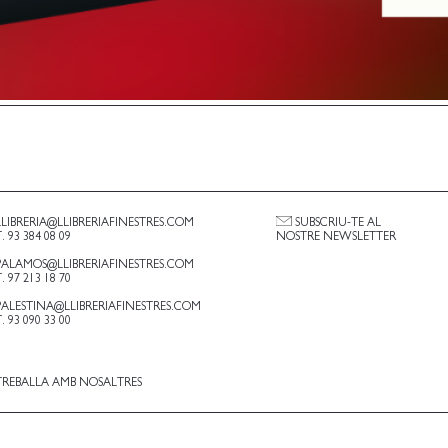
LLIBRERIA@LLIBRERIAFINESTRES.COM
SUBSCRIU-TE AL
T. 93 384 08 09
NOSTRE NEWSLETTER
PALAMOS@LLIBRERIAFINESTRES.COM
T. 97 213 18 70
PALESTINA@LLIBRERIAFINESTRES.COM
T. 93 090 33 00
TREBALLA AMB NOSALTRES