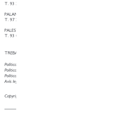
T. 93 384 08 09
PALAMOS@LLIBRERIAFINESTRES.COM
T. 97 213 18 70
PALESTINA@LLIBRERIAFINESTRES.COM
T. 93 090 33 00
TREBALLA AMB NOSALTRES
Política de privacitat
Política de cookies
Política de compres
Avís legal
Copyright © Finestres