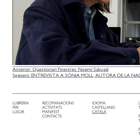
NAVEGACIÓ
Anterior:
Qüestionari Finestres: Noemí Sabugal
Següent:
ENTREVISTA A SÒNIA MOLL, AUTORA DE LA NAD
D'ENTRADES
LLIBRERIA
RECOMANACIONS
IDIOMA:
PER
ACTIVITATS
CASTELLANO
LLEGIR
MANIFEST
CATALÀ
CONTACTE