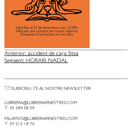
NAVEGACIÓ
Anterior:
accident de caça fitxa
Següent:
HORARI NADAL
D'ENTRADES
SUBSCRIU-TE AL NOSTRE NEWSLETTER
LLIBRERIA@LLIBRERIAFINESTRES.COM
T. 93 384 08 09
PALAMOS@LLIBRERIAFINESTRES.COM
T. 97 213 18 70