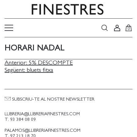
0
HORARI NADAL
NAVEGACIÓ
Anterior:
5% DESCOMPTE
Següent:
bluets fitxa
D'ENTRADES
SUBSCRIU-TE AL NOSTRE NEWSLETTER
LLIBRERIA@LLIBRERIAFINESTRES.COM
T. 93 384 08 09
PALAMOS@LLIBRERIAFINESTRES.COM
T. 97 213 18 70