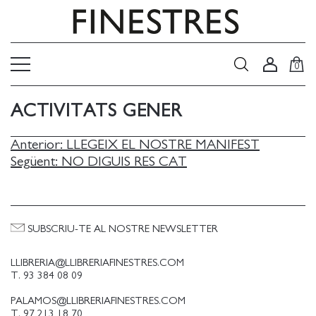
0
ACTIVITATS GENER
NAVEGACIÓ
Anterior:
LLEGEIX EL NOSTRE MANIFEST
Següent:
NO DIGUIS RES CAT
D'ENTRADES
SUBSCRIU-TE AL NOSTRE NEWSLETTER
LLIBRERIA@LLIBRERIAFINESTRES.COM
T. 93 384 08 09
PALAMOS@LLIBRERIAFINESTRES.COM
T. 97 213 18 70