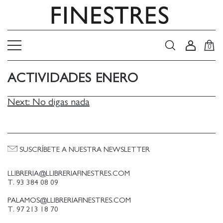
0
ACTIVIDADES ENERO
NAVEGACIÓN
Next:
No digas nada
DE
ENTRADAS
SUSCRÍBETE A NUESTRA NEWSLETTER
LLIBRERIA@LLIBRERIAFINESTRES.COM
T. 93 384 08 09
PALAMOS@LLIBRERIAFINESTRES.COM
T. 97 213 18 70