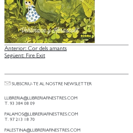
NAVEGACIÓ
Anterior:
Cor dels amants
Següent:
Fire Exit
D'ENTRADES
SUBSCRIU-TE AL NOSTRE NEWSLETTER
LLIBRERIA@LLIBRERIAFINESTRES.COM
T. 93 384 08 09
PALAMOS@LLIBRERIAFINESTRES.COM
T. 97 213 18 70
PALESTINA@LLIBRERIAFINESTRES.COM