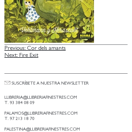
NAVEGACIÓN
Previous:
Cor dels amants
Next:
Fire Exit
DE
ENTRADAS
SUSCRÍBETE A NUESTRA NEWSLETTER
LLIBRERIA@LLIBRERIAFINESTRES.COM
T. 93 384 08 09
PALAMOS@LLIBRERIAFINESTRES.COM
T. 97 213 18 70
PALESTINA@LLIBRERIAFINESTRES.COM