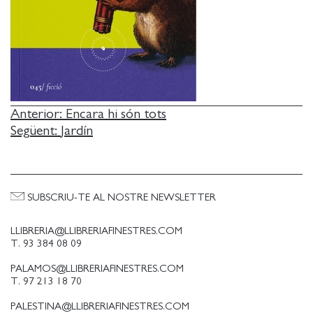
NAVEGACIÓ
Anterior:
Encara hi són tots
Següent:
Jardín
D'ENTRADES
SUBSCRIU-TE AL NOSTRE NEWSLETTER
LLIBRERIA@LLIBRERIAFINESTRES.COM
T. 93 384 08 09
PALAMOS@LLIBRERIAFINESTRES.COM
T. 97 213 18 70
PALESTINA@LLIBRERIAFINESTRES.COM