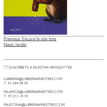
NAVEGACIÓN
Previous:
Encara hi són tots
Next:
Jardín
DE
ENTRADAS
SUSCRÍBETE A NUESTRA NEWSLETTER
LLIBRERIA@LLIBRERIAFINESTRES.COM
T. 93 384 08 09
PALAMOS@LLIBRERIAFINESTRES.COM
T. 97 213 18 70
PALESTINA@LLIBRERIAFINESTRES.COM