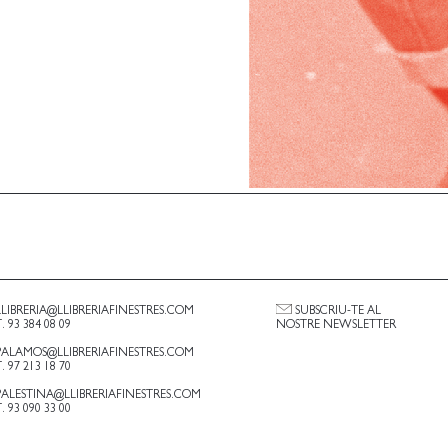
LLIBRERIA@LLIBRERIAFINESTRES.COM
SUBSCRIU-TE AL
T. 93 384 08 09
NOSTRE NEWSLETTER
PALAMOS@LLIBRERIAFINESTRES.COM
T. 97 213 18 70
PALESTINA@LLIBRERIAFINESTRES.COM
T. 93 090 33 00