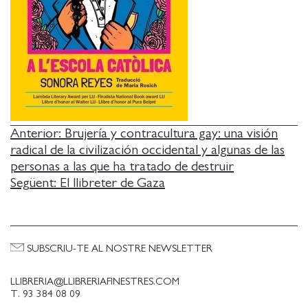
NAVEGACIÓ
Anterior:
Brujería y contracultura gay: una visión
radical de la civilización occidental y algunas de las
D'ENTRADES
personas a las que ha tratado de destruir
Següent:
El llibreter de Gaza
SUBSCRIU-TE AL NOSTRE NEWSLETTER
LLIBRERIA@LLIBRERIAFINESTRES.COM
T. 93 384 08 09