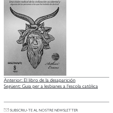
NAVEGACIÓ
Anterior:
El libro de la desaparición
Següent:
Guia per a lesbianes a l'escola catòlica
D'ENTRADES
SUBSCRIU-TE AL NOSTRE NEWSLETTER