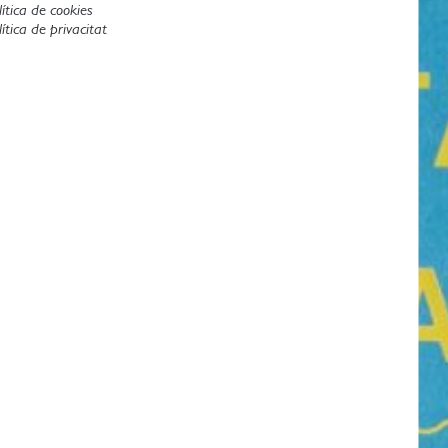
lítica de cookies
lítica de privacitat