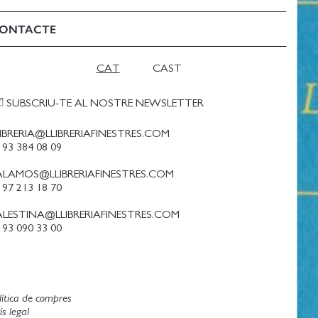
ONTACTE
CAT
CAST
SUBSCRIU-TE AL NOSTRE NEWSLETTER
LIBRERIA@LLIBRERIAFINESTRES.COM
 93 384 08 09
ALAMOS@LLIBRERIAFINESTRES.COM
 97 213 18 70
ALESTINA@LLIBRERIAFINESTRES.COM
 93 090 33 00
lítica de compres
ís legal