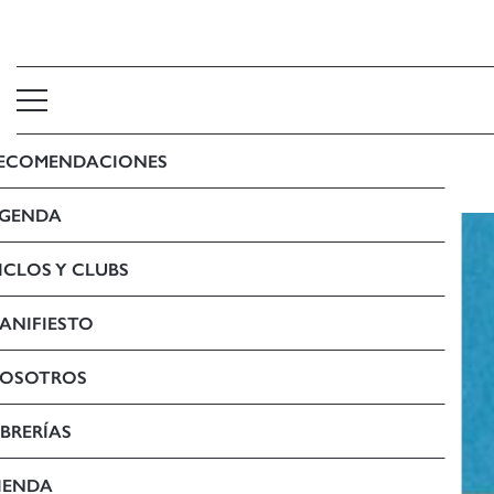
ECOMENDACIONES
LA IL LUSIÓ DOCUMENTAL
GENDA
ICLOS Y CLUBS
ANIFIESTO
OSOTROS
IBRERÍAS
IENDA