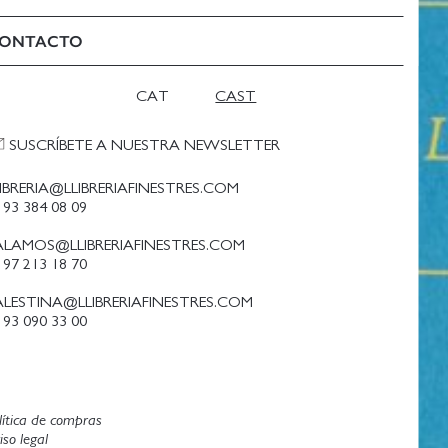
ONTACTO
CAT
CAST
SUSCRÍBETE A NUESTRA NEWSLETTER
LIBRERIA@LLIBRERIAFINESTRES.COM
 93 384 08 09
ALAMOS@LLIBRERIAFINESTRES.COM
 97 213 18 70
ALESTINA@LLIBRERIAFINESTRES.COM
 93 090 33 00
lítica de compras
iso legal