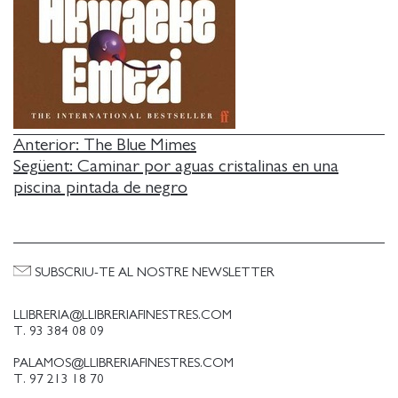
NAVEGACIÓ
Anterior:
The Blue Mimes
Següent:
Caminar por aguas cristalinas en una
D'ENTRADES
piscina pintada de negro
SUBSCRIU-TE AL NOSTRE NEWSLETTER
LLIBRERIA@LLIBRERIAFINESTRES.COM
T. 93 384 08 09
PALAMOS@LLIBRERIAFINESTRES.COM
T. 97 213 18 70