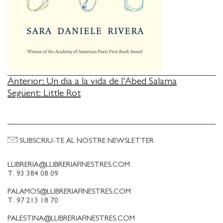
NAVEGACIÓ
Anterior:
Un dia a la vida de l'Abed Salama
Següent:
Little Rot
D'ENTRADES
SUBSCRIU-TE AL NOSTRE NEWSLETTER
LLIBRERIA@LLIBRERIAFINESTRES.COM
T. 93 384 08 09
PALAMOS@LLIBRERIAFINESTRES.COM
T. 97 213 18 70
PALESTINA@LLIBRERIAFINESTRES.COM