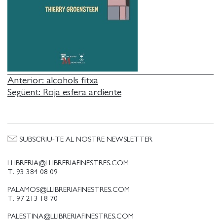
NAVEGACIÓ
Anterior:
alcohols fitxa
Següent:
Roja esfera ardiente
D'ENTRADES
SUBSCRIU-TE AL NOSTRE NEWSLETTER
LLIBRERIA@LLIBRERIAFINESTRES.COM
T. 93 384 08 09
PALAMOS@LLIBRERIAFINESTRES.COM
T. 97 213 18 70
PALESTINA@LLIBRERIAFINESTRES.COM