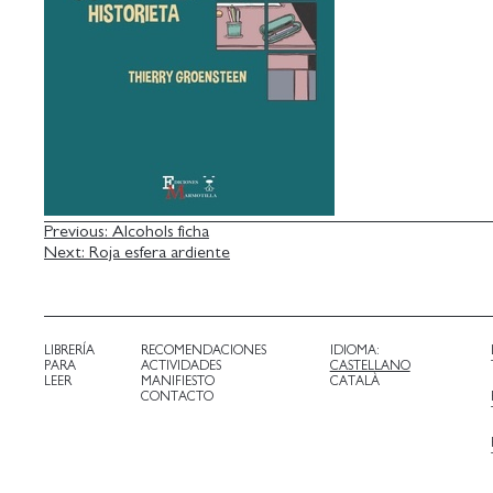
NAVEGACIÓN
Previous:
Alcohols ficha
Next:
Roja esfera ardiente
DE
ENTRADAS
LIBRERÍA
RECOMENDACIONES
IDIOMA:
PARA
ACTIVIDADES
CASTELLANO
LEER
MANIFIESTO
CATALÀ
CONTACTO