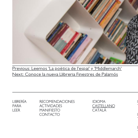
NAVEGACIÓN
Previous:
Leemos 'La poètica de l'espai' y 'Middlemarch'
Next:
Conoce la nueva Llibreria Finestres de Palamós
DE
ENTRADAS
LIBRERÍA
RECOMENDACIONES
IDIOMA:
PARA
ACTIVIDADES
CASTELLANO
LEER
MANIFIESTO
CATALÀ
CONTACTO