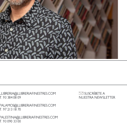
LLIBRERIA@LLIBRERIAFINESTRES.COM
SUSCRÍBETE A
T. 93 384 08 09
NUESTRA NEWSLETTER
PALAMOS@LLIBRERIAFINESTRES.COM
T. 97 213 18 70
PALESTINA@LLIBRERIAFINESTRES.COM
T. 93 090 33 00