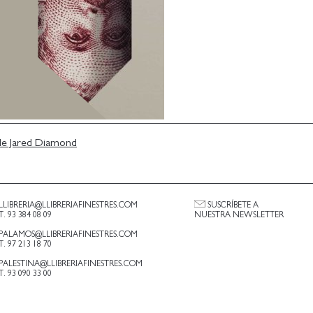
 de Jared Diamond
LLIBRERIA@LLIBRERIAFINESTRES.COM
SUSCRÍBETE A
T. 93 384 08 09
NUESTRA NEWSLETTER
PALAMOS@LLIBRERIAFINESTRES.COM
T. 97 213 18 70
PALESTINA@LLIBRERIAFINESTRES.COM
T. 93 090 33 00