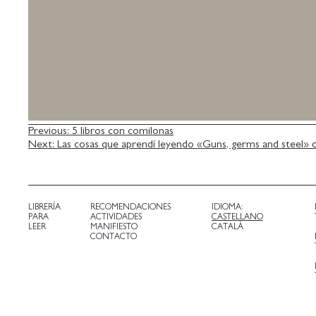
NAVEGACIÓN
Previous:
5 libros con comilonas
Next:
Las cosas que aprendí leyendo «Guns, germs and steel»
DE
ENTRADAS
LIBRERÍA
RECOMENDACIONES
IDIOMA:
PARA
ACTIVIDADES
CASTELLANO
LEER
MANIFIESTO
CATALÀ
CONTACTO