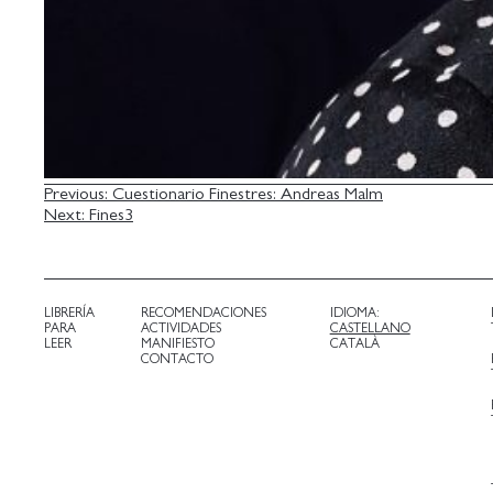
NAVEGACIÓN
Previous:
Cuestionario Finestres: Andreas Malm
Next:
Fines3
DE
ENTRADAS
LIBRERÍA
RECOMENDACIONES
IDIOMA:
PARA
ACTIVIDADES
CASTELLANO
LEER
MANIFIESTO
CATALÀ
CONTACTO