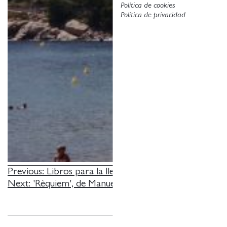
Política de cookies
Política de privacidad
NAVEGACIÓN
Previous:
Libros para la llegada de la oscuridad
Next:
'Rèquiem', de Manuel Baixauli
DE
ENTRADAS