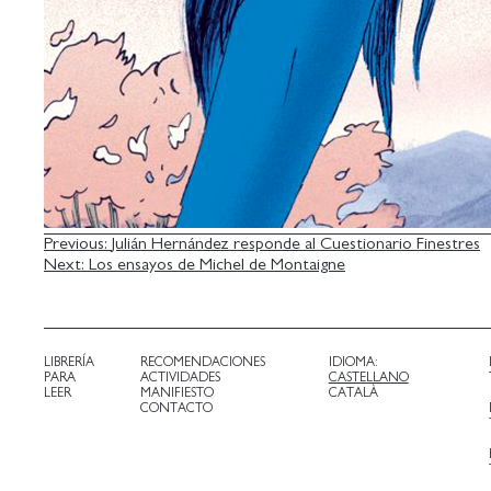
NAVEGACIÓN
Previous:
Julián Hernández responde al Cuestionario Finestres
Next:
Los ensayos de Michel de Montaigne
DE
ENTRADAS
LIBRERÍA
RECOMENDACIONES
IDIOMA:
PARA
ACTIVIDADES
CASTELLANO
LEER
MANIFIESTO
CATALÀ
CONTACTO