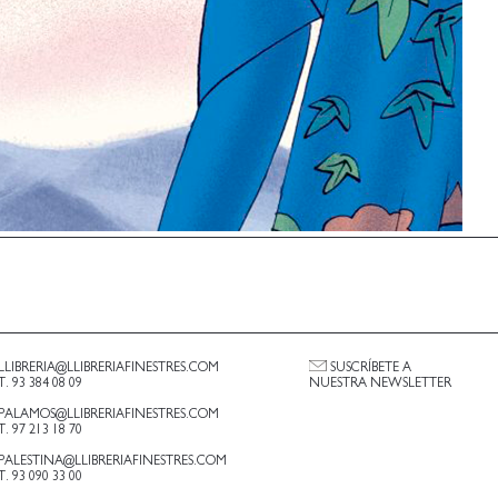
LLIBRERIA@LLIBRERIAFINESTRES.COM
SUSCRÍBETE A
T. 93 384 08 09
NUESTRA NEWSLETTER
PALAMOS@LLIBRERIAFINESTRES.COM
T. 97 213 18 70
PALESTINA@LLIBRERIAFINESTRES.COM
T. 93 090 33 00