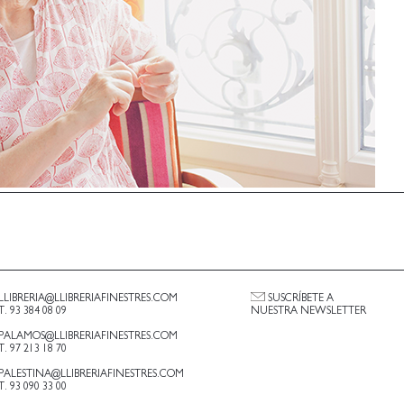
LLIBRERIA@LLIBRERIAFINESTRES.COM
SUSCRÍBETE A
T. 93 384 08 09
NUESTRA NEWSLETTER
PALAMOS@LLIBRERIAFINESTRES.COM
T. 97 213 18 70
PALESTINA@LLIBRERIAFINESTRES.COM
T. 93 090 33 00