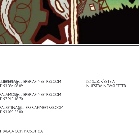
LLIBRERIA@LLIBRERIAFINESTRES.COM
SUSCRÍBETE A
T. 93 384 08 09
NUESTRA NEWSLETTER
PALAMOS@LLIBRERIAFINESTRES.COM
T. 97 213 18 70
PALESTINA@LLIBRERIAFINESTRES.COM
T. 93 090 33 00
TRABAJA CON NOSOTROS