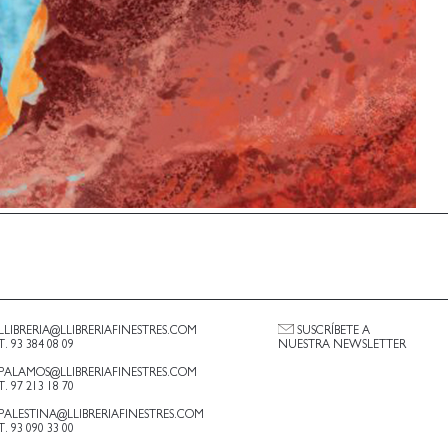
LLIBRERIA@LLIBRERIAFINESTRES.COM
SUSCRÍBETE A
T. 93 384 08 09
NUESTRA NEWSLETTER
PALAMOS@LLIBRERIAFINESTRES.COM
T. 97 213 18 70
PALESTINA@LLIBRERIAFINESTRES.COM
T. 93 090 33 00