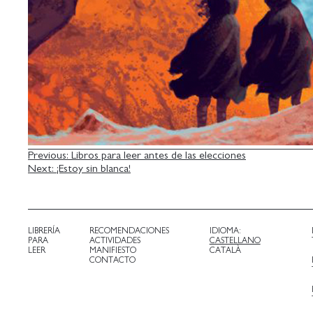
NAVEGACIÓN
Previous:
Libros para leer antes de las elecciones
Next:
¡Estoy sin blanca!
DE
ENTRADAS
LIBRERÍA
RECOMENDACIONES
IDIOMA:
PARA
ACTIVIDADES
CASTELLANO
LEER
MANIFIESTO
CATALÀ
CONTACTO