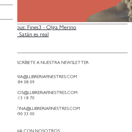
NAVEGACIÓN
Previous:
Fines3 - Olga Merino
Next:
Satán es real
DE
ENTRADAS
SUSCRÍBETE A NUESTRA NEWSLETTER
LLIBRERIA@LLIBRERIAFINESTRES.COM
T. 93 384 08 09
PALAMOS@LLIBRERIAFINESTRES.COM
T. 97 213 18 70
PALESTINA@LLIBRERIAFINESTRES.COM
T. 93 090 33 00
TRABAJA CON NOSOTROS