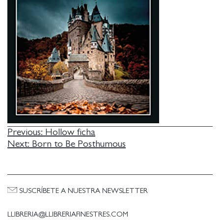
NAVEGACIÓN
Previous:
Hollow ficha
Next:
Born to Be Posthumous
DE
ENTRADAS
SUSCRÍBETE A NUESTRA NEWSLETTER
LLIBRERIA@LLIBRERIAFINESTRES.COM