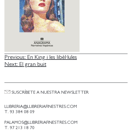
NAVEGACIÓN
Previous:
En King i les libèl·lules
Next:
El gran buit
DE
ENTRADAS
SUSCRÍBETE A NUESTRA NEWSLETTER
LLIBRERIA@LLIBRERIAFINESTRES.COM
T. 93 384 08 09
PALAMOS@LLIBRERIAFINESTRES.COM
T. 97 213 18 70