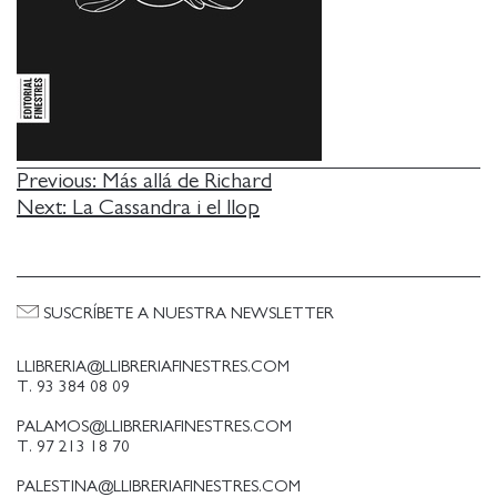
NAVEGACIÓN
Previous:
Más allá de Richard
Next:
La Cassandra i el llop
DE
ENTRADAS
SUSCRÍBETE A NUESTRA NEWSLETTER
LLIBRERIA@LLIBRERIAFINESTRES.COM
T. 93 384 08 09
PALAMOS@LLIBRERIAFINESTRES.COM
T. 97 213 18 70
PALESTINA@LLIBRERIAFINESTRES.COM