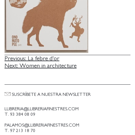
NAVEGACIÓN
Previous:
La febre d'or
Next:
Women in architecture
DE
ENTRADAS
SUSCRÍBETE A NUESTRA NEWSLETTER
LLIBRERIA@LLIBRERIAFINESTRES.COM
T. 93 384 08 09
PALAMOS@LLIBRERIAFINESTRES.COM
T. 97 213 18 70