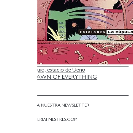
NAVEGACIÓN
Previous:
Tòquio, estació de Ueno
Next:
THE DAWN OF EVERYTHING
DE
ENTRADAS
SUSCRÍBETE A NUESTRA NEWSLETTER
LLIBRERIA@LLIBRERIAFINESTRES.COM
T. 93 384 08 09