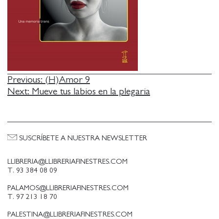
NAVEGACIÓN
Previous:
(H)Amor 9
Next:
Mueve tus labios en la plegaria
DE
ENTRADAS
SUSCRÍBETE A NUESTRA NEWSLETTER
LLIBRERIA@LLIBRERIAFINESTRES.COM
T. 93 384 08 09
PALAMOS@LLIBRERIAFINESTRES.COM
T. 97 213 18 70
PALESTINA@LLIBRERIAFINESTRES.COM