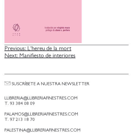
NAVEGACIÓN
Previous:
L'hereu de la mort
Next:
Manifiesto de interiores
DE
ENTRADAS
SUSCRÍBETE A NUESTRA NEWSLETTER
LLIBRERIA@LLIBRERIAFINESTRES.COM
T. 93 384 08 09
PALAMOS@LLIBRERIAFINESTRES.COM
T. 97 213 18 70
PALESTINA@LLIBRERIAFINESTRES.COM