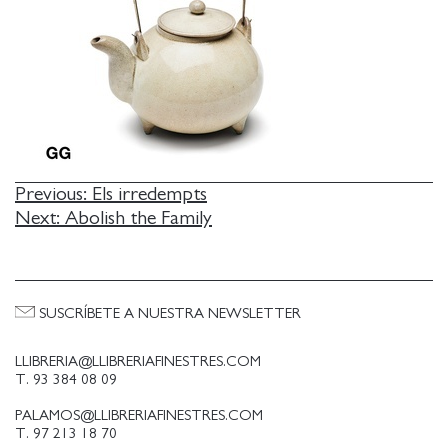
NAVEGACIÓN
Previous:
Els irredempts
Next:
Abolish the Family
DE
ENTRADAS
SUSCRÍBETE A NUESTRA NEWSLETTER
LLIBRERIA@LLIBRERIAFINESTRES.COM
T. 93 384 08 09
PALAMOS@LLIBRERIAFINESTRES.COM
T. 97 213 18 70