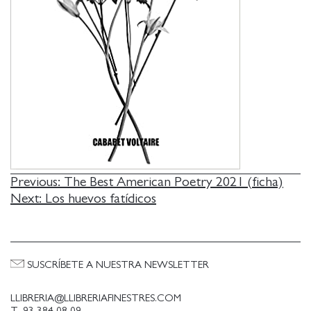
NAVEGACIÓN
Previous:
The Best American Poetry 2021 (ficha)
Next:
Los huevos fatídicos
DE
ENTRADAS
SUSCRÍBETE A NUESTRA NEWSLETTER
LLIBRERIA@LLIBRERIAFINESTRES.COM
T. 93 384 08 09