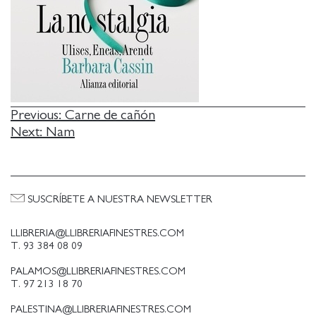
NAVEGACIÓN
Previous:
Carne de cañón
Next:
Nam
DE
ENTRADAS
SUSCRÍBETE A NUESTRA NEWSLETTER
LLIBRERIA@LLIBRERIAFINESTRES.COM
T. 93 384 08 09
PALAMOS@LLIBRERIAFINESTRES.COM
T. 97 213 18 70
PALESTINA@LLIBRERIAFINESTRES.COM