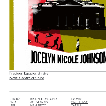
NAVEGACIÓN
Previous:
Espacios sin aire
Next:
Contra el futuro
DE
ENTRADAS
LIBRERÍA
RECOMENDACIONES
IDIOMA:
PARA
ACTIVIDADES
CASTELLANO
LEER
MANIFIESTO
CATALÀ