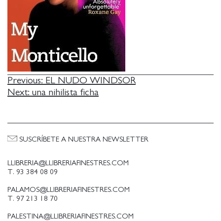
NAVEGACIÓN
Previous:
EL NUDO WINDSOR
Next:
una nihilista ficha
DE
ENTRADAS
SUSCRÍBETE A NUESTRA NEWSLETTER
LLIBRERIA@LLIBRERIAFINESTRES.COM
T. 93 384 08 09
PALAMOS@LLIBRERIAFINESTRES.COM
T. 97 213 18 70
PALESTINA@LLIBRERIAFINESTRES.COM