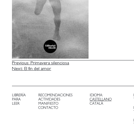
NAVEGACIÓN
Previous:
Primavera silenciosa
Next:
El fin del amor
DE
ENTRADAS
LIBRERÍA
RECOMENDACIONES
IDIOMA:
PARA
ACTIVIDADES
CASTELLANO
LEER
MANIFIESTO
CATALÀ
CONTACTO