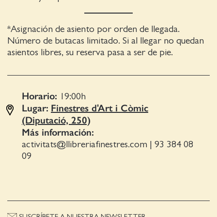
*Asignación de asiento por orden de llegada.
Número de butacas limitado. Si al llegar no quedan
asientos libres, su reserva pasa a ser de pie.
Horario:
19:00
h
Lugar:
Finestres d'Art i Còmic
(Diputació, 250)
Más información:
activitats@llibreriafinestres.com
|
93 384 08
09
SUSCRÍBETE A NUESTRA NEWSLETTER