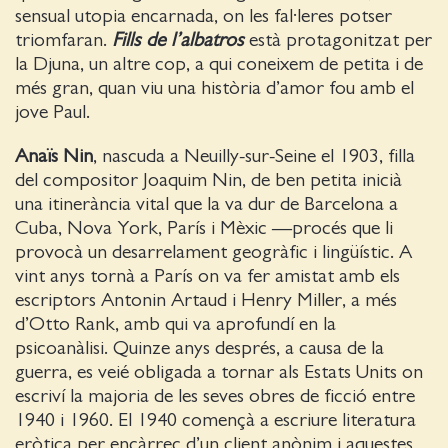
sensual utopia encarnada, on les fal·leres potser
triomfaran.
Fills de l’albatros
està protagonitzat per
la Djuna, un altre cop, a qui coneixem de petita i de
més gran, quan viu una història d’amor fou amb el
jove Paul.
Anaïs Nin
, nascuda a Neuilly-sur-Seine el 1903, filla
del compositor Joaquim Nin, de ben petita inicià
una itinerància vital que la va dur de Barcelona a
Cuba, Nova York, París i Mèxic —procés que li
provocà un desarrelament geogràfic i lingüístic. A
vint anys tornà a París on va fer amistat amb els
escriptors Antonin Artaud i Henry Miller, a més
d’Otto Rank, amb qui va aprofundí en la
psicoanàlisi. Quinze anys després, a causa de la
guerra, es veié obligada a tornar als Estats Units on
escriví la majoria de les seves obres de ficció entre
1940 i 1960. El 1940 començà a escriure literatura
eròtica per encàrrec d’un client anònim i aquestes