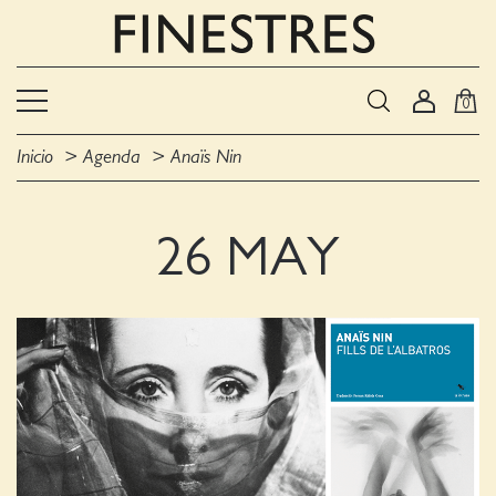
0
Inicio
Agenda
Anaïs Nin
26 MAY