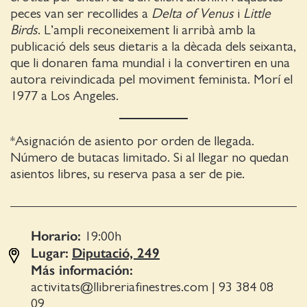
peces van ser recollides a
Delta of Venus
i
Little
Birds
. L’ampli reconeixement li arribà amb la
publicació dels seus dietaris a la dècada dels seixanta,
que li donaren fama mundial i la convertiren en una
autora reivindicada pel moviment feminista. Morí el
1977 a Los Angeles.
*Asignación de asiento por orden de llegada.
Número de butacas limitado. Si al llegar no quedan
asientos libres, su reserva pasa a ser de pie.
Horario:
19:00
h
Lugar:
Diputació, 249
Más información:
activitats@llibreriafinestres.com
|
93 384 08
09