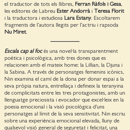
el traductor de tots els llibres,
Ferran Ràfols i Gesa
,
les editores de Labreu
Ester Andorrà
i
Teresa Florit
i la traductora i estudiosa
Lara Estany
. Escoltarem
fragments de l’autora llegits per l’actriu i rapsoda
Nu Miret
.
Escala cap al foc
és una novel·la transparentment
poètica i psicològica, amb tres dones que es
relacionen amb el mateix home: la Lillian, la Djuna i
la Sabina. A través de personatges femenins icònics,
Nin examina el camí de la dona per donar espai a la
seva pròpia natura, entrellaça i defineix la teranyina
de complicitats entre les tres protagonistes, amb un
llenguatge preciosista i evocador que excel·leix en la
poesia emocional i la visió psicològica d’uns
personatges al límit de la seva sensitivitat. Nin escriu
sobre una experiència emocional elevada, lluny de
qualsevol visió general de seguretat i felicitat, una