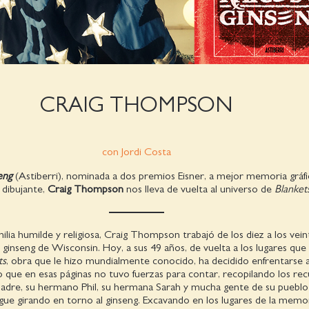
CRAIG THOMPSON
con Jordi Costa
eng
(Astiberri), nominada a dos premios Eisner, a mejor memoria gráfi
 dibujante,
Craig Thompson
nos lleva de vuelta al universo de
Blanket
ilia humilde y religiosa, Craig Thompson trabajó de los diez a los vei
ginseng de Wisconsin. Hoy, a sus 49 años, de vuelta a los lugares que
ts
, obra que le hizo mundialmente conocido, ha decidido enfrentarse 
o que en esas páginas no tuvo fuerzas para contar, recopilando los re
madre, su hermano Phil, su hermana Sarah y mucha gente de su pueblo 
ue girando en torno al ginseng. Excavando en los lugares de la memor