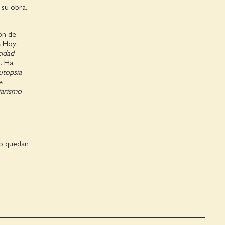
 su obra,
ón de
 Hoy,
cidad
. Ha
autopsia
e
iarismo
no quedan