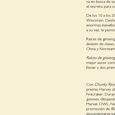
va en busca de sus
el secreto para c
De los 10 a los 
Wisconsin. Deshe
enormes beneficio
a su vez, le perm
Raíces de ginseng
división de clases
China y Norteamér
Raíces de ginseng
mejor autor comp
Eisner y dos prem
Con
Chunky Ric
premio Harvey al 
Firecraker. Duran
guiones, dibujan
Marvel, OWL, Nati
promoción de
Bl
documentarse para