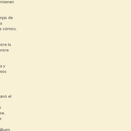
ontienen
njas de
ba
s cómics,
tre la
entre
a y
mios
anó el
o
se,
e
 álbum