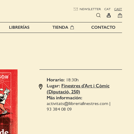
NEWSLETTER
CAT
CAST
0
LIBRERÍAS
TIENDA
CONTACTO
Horario:
18:30
h
Lugar:
Finestres d'Art i Còmic
(Diputació, 250)
Más información:
activitats@llibreriafinestres.com
|
93 384 08 09