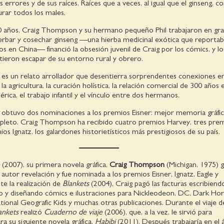
 errores y de sus raíces. Raíces que a veces, al igual que el ginseng, c
urar todos los males.
20 años, Craig Thompson y su hermano pequeño Phil trabajaron en gra
rbar y cosechar ginseng —una hierba medicinal exótica que reporta
s en China— financió la obsesión juvenil de Craig por los cómics, y lo
itieron escapar de su entorno rural y obrero.
 es un relato arrollador que desentierra sorprendentes conexiones en
, la agricultura, la curación holística, la relación comercial de 300 años 
ica, el trabajo infantil y el vínculo entre dos hermanos.
obtuvo dos nominaciones a los premios Eisner: mejor memoria gráfic
leto. Craig Thompson ha recibido cuatro premios Harvey, tres pre
ios Ignatz, los galardones historietísticos más prestigiosos de su país.
e
(2007), su primera novela gráfica,
Craig Thompson
(Michigan, 1975) g
autor revelación y fue nominada a los premios Eisner, Ignatz, Eagle y
te la realización de
Blankets
(2004), Craig pagó las facturas escribiend
do y diseñando cómics e ilustraciones para Nickleodeon, DC, Dark Hor
onal Geografic Kids y muchas otras publicaciones. Durante el viaje d
ankets
realizó
Cuaderno de viaje
(2006), que, a la vez, le sirvió para
 su siguiente novela gráfica,
Habibi
(2011). Después trabajaría en el