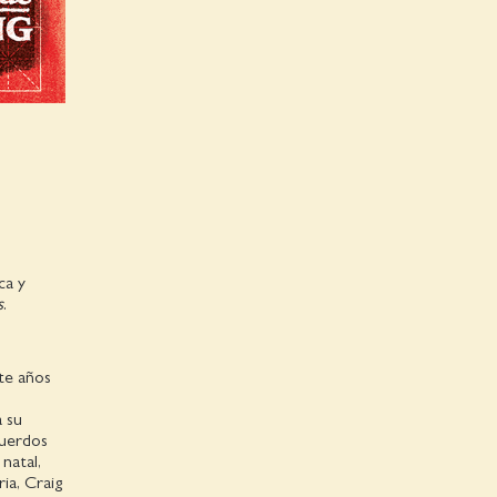
ca y
s
.
nte años
a su
cuerdos
natal,
ia, Craig