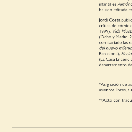
infantil es
Almóndi
ha sido editada en
Jordi Costa
public
crítica de cómic d
1999),
Vida Most
(Ocho y Medio, 
comisariado las 
del nuevo mileni
Barcelona),
Ficci
(La Casa Encendid
departamento de
*Asignación de as
asientos libres, s
**Acto con traduc