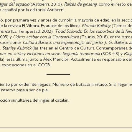
gas del espacio
(Astiberri, 2015).
Raíces de ginseng
, como el resto de
 español por la editorial Astiberri.
ó, por pri,mera vez y antes de cumplir la mayoría de edad, en la secci
e la revista El Víbora. Es autor de los libros
Mondo Bulldog
(Temas de
renca
(La Tempestad, 2002),
Todd Solondz: En los suburbios de la feli
2005) y
Cómo acabar con la Contracultura
(Taurus, 2018), entre otros
exposiciones
Cultura Basura: una espeleología del gusto
,
J. G. Ballard, 
o
,
Stanley Kubrick
(las tres en el Centro de Cultura Contemporánea d
ones en serie
y
Ficciones en serie: Segunda temporada
(SOS 4.8) y
Plag
a), esta última junto a Álex Mendíbil. Actualmente es responsable del
 exposiciones en el CCCB.
iento por orden de llegada. Número de butacas limitado. Si al llegar 
u reserva pasa a ser de pie.
ción simultánea del inglés al catalán.