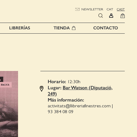
NEWSLETTER
CAT
CAST
0
LIBRERÍAS
TIENDA
CONTACTO
Horario:
12:30
h
Lugar:
Bar Watson (Diputació,
249)
Más información:
activitats@llibreriafinestres.com
|
93 384 08 09