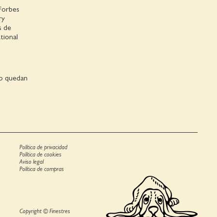
 Forbes
ry
s de
tional
no quedan
Política de privacidad
Política de cookies
Aviso legal
Política de compras
Copyright © Finestres