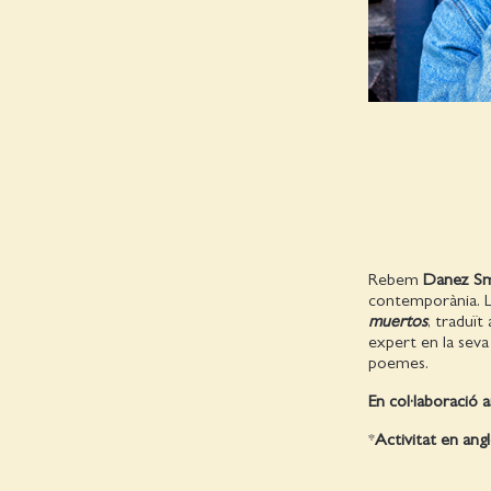
Rebem
Danez Sm
contemporània. L
muertos
, traduït
expert en la sev
poemes.
En col·laboració 
*
Activitat en ang