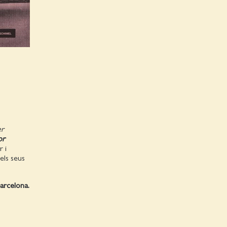
er
or
r i
els seus
Barcelona.