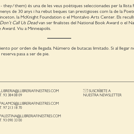
i - they/them) és una de les veus poètiques seleccionades per la llista
enys de 30 anys i ha rebut beques tan prestigioses com la de la Poet
nceton, la McKnight Foundation o el Montalvo Arts Center. Els recull
Don’t Call Us Dead
van ser finalistes del National Book Award o el Na
e Award. Viu a Minneapolis.
iento por orden de llegada. Número de butacas limitado. Si al llegar 
u reserva pasa a ser de pie.
LLIBRERIA@LLIBRERIAFINESTRES.COM
SUSCRÍBETE A
T. 93 384 08 09
NUESTRA NEWSLETTER
PALAMOS@LLIBRERIAFINESTRES.COM
T. 97 213 18 70
PALESTINA@LLIBRERIAFINESTRES.COM
T. 93 090 33 00