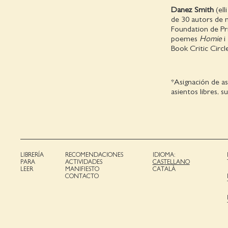
Danez Smith
(ell
de 30 autors de m
Foundation de Pri
poemes
Homie
i
Book Critic Circl
*Asignación de as
asientos libres, s
LIBRERÍA
RECOMENDACIONES
IDIOMA:
PARA
ACTIVIDADES
CASTELLANO
LEER
MANIFIESTO
CATALÀ
CONTACTO