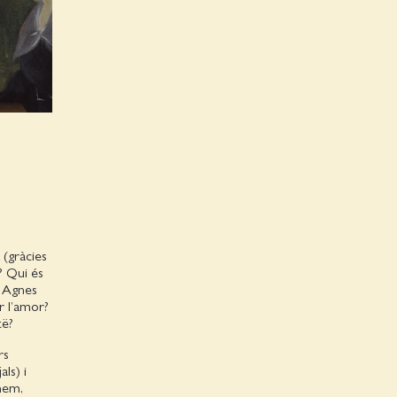
 (gràcies
r? Qui és
? Agnes
r l’amor?
të?
rs
ls) i
hem,