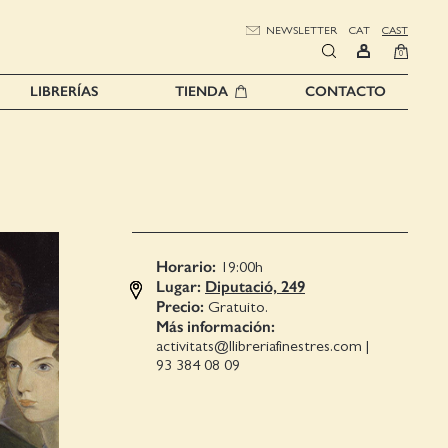
NEWSLETTER
CAT
CAST
0
LIBRERÍAS
TIENDA
CONTACTO
Horario:
19:00
h
Lugar:
Diputació, 249
Precio:
Gratuito.
Más información:
activitats@llibreriafinestres.com
|
93 384 08 09