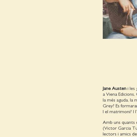
Jane Austen
i le
a Viena Edicions, 
la més aguda, la 
Grey? Es formaran 
I el matrimoni? I
Amb uns quants d
(Victor Garcia Tu
lectors i amics d