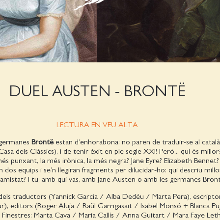
DUEL AUSTEN - BRONTË
LECTURA EN VEU ALTA
s germanes
Brontë
estan d’enhorabona: no paren de traduir-se al català
Casa dels Clàssics), i de tenir èxit en ple segle XXI! Però... qui és millo
més punxant, la més irònica, la més negra? Jane Eyre? Elizabeth Bennet
dos equips i se’n llegiran fragments per dilucidar-ho: qui descriu millo
 l’amistat? I tu, amb qui vas, amb Jane Austen o amb les germanes Bron
els traductors (Yannick Garcia / Alba Dedéu / Marta Pera), escripto
r), editors (Roger Aluja / Raül Garrigasait / Isabel Monsó + Blanca Puja
e Finestres: Marta Cava / Maria Callís / Anna Guitart / Mara Faye Let